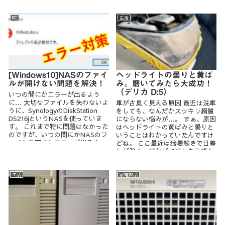
PC
生活
[Windows10]NASのファイ
ヘッドライトの曇りと黄ば
ルが開けない問題を解決！
み。磨いてみたら大成功！
（デリカ D:5）
いつの間にかエラーが出るよう
に… 大切なファイルを失わないよ
車が古臭く見える原因 最近は洗車
うに、SynologyのDiskStation
をしても、なんだかスッキリ綺麗
DS216jというNASを使っていま
にならない悩みが…。 まぁ、原因
す。 これまで特に問題はなかった
はヘッドライトの黄ばみと曇りと
のですが、いつの間にかNASのフ
いうことはわかっていたんですけ
ァイルを開くとエラーが出るよ...
どね。 ここ最近は猛暑続きで日差
しが強く、劣化が加速したら嫌な
ので重い腰を上げて...
生活
家電製品