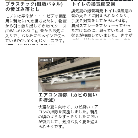
プラスチック(樹脂パネル)
トイレの換気扇交換
の黄ばみ落とし
換気扇の爆音再発 トイレ換気扇の
音の大きさに耐えられなくなり、
モノには寿命が・・・ ビデオ編集
手抜き対策をしてからはや4年。
用に新たにPCを組むために、物置
潤滑スプレーをプシューってやっ
から引っ張り出してきたPCケース
ただけなのに、思っていた以上に
(OWL-612-SLT)。昔からお気に
効果が持続していました。 さすが
入りで、ちなみに今メインで使っ
に効果が薄れてきたようで、また
ているPCも全く同じケースです。
ま...
以前、1台処分する時に「いつ...
家電製品
エアコン掃除（カビの臭い
を撲滅）
快適な夏に向けて、カビ臭いエア
コンの掃除を実施しました。新品
の頃のようなすっきりしたにおい
が復活して、気持ち良く夏を迎え
られそうです。