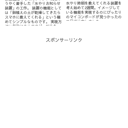
水やり時期を教えてくれる装置を
うやく着手した「水やりお知らせ
考え始めて2週間。イメージして
装置」の工作。 装置の機能として
いる機能を実現するのにぴったり
は「鉢植えの土が乾燥してきたら
のマイコンボードが見つかったの
スマホに教えてくれる」という極
で早速注文しました。 ...
めてシンプルなものです。 実現方
法は無数にありますが、部品を...
スポンサーリンク