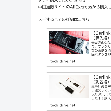
中国通販サイトのAliExpressから購
入手するまでの詳細はこちら。
【Carlin
（購入編
毎日の面倒な
た。すっかり
びの面倒な儀
除ボタンを押
tech-drive.net
【Carlin
（到着編
無事に到着中
ら注文していま
5,000円
した！！購入
tech-drive.net