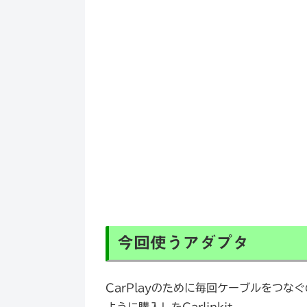
今回使うアダプタ
CarPlayのために毎回ケーブルをつ
ように購入したCarlinkit。