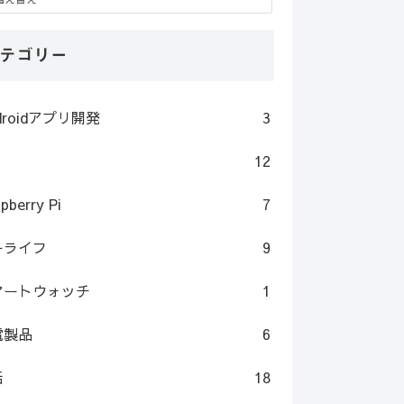
テゴリー
droidアプリ開発
3
12
pberry Pi
7
ーライフ
9
マートウォッチ
1
電製品
6
活
18