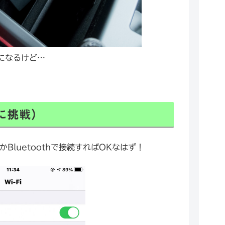
になるけど…
続に挑戦）
Bluetoothで接続すればOKなはず！