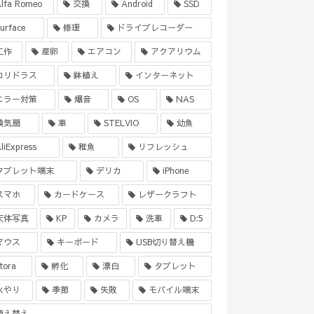
lfa Romeo
交換
Android
SSD
urface
修理
ドライブレコーダー
工作
産卵
エアコン
アクアリウム
コリドラス
鉢植え
インターネット
エラー対策
爆音
OS
NAS
換気扇
車
STELVIO
幼魚
liExpress
稚魚
リフレッシュ
タブレット端末
デリカ
iPhone
スマホ
カードケース
レザークラフト
天体写真
KP
カメラ
洗車
D:5
マウス
キーボード
USB切り替え機
tora
孵化
漂白
タブレット
水やり
季節
失敗
モバイル端末
植え替え